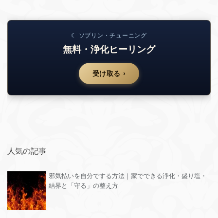
☾ ソブリン・チューニング
無料・浄化ヒーリング
受け取る ›
人気の記事
邪気払いを自分でする方法｜家でできる浄化・盛り塩・
結界と「守る」の整え方