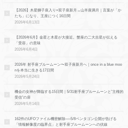
【2026】木星獅子座入り×双子座新月→山羊座満月｜言葉が「か
たち」になり、王座につく16日間
2026年6月13日
【2026年6月】金星と木星が大接近。蟹座の二大吉星が伝える
「受容」の意味
2026年6月4日
2026年 射手座ブルームーン〜双子座新月へ｜once in a blue moo
nを本当に生きる17日間
2026年5月24日
機会の女神が降臨する15日間｜5/31射手座ブルームーンと”主権的
受信”の扉
2026年5月14日
162件のUFOファイル機密解除──5/8ペンタゴン公開が告げる
「情報解像度の臨界点」と射手座ブルームーンへの伏線