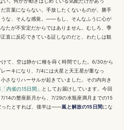
ない。何かが動きはじめている気配だけがあっ
まだ言葉にならない。手放したくないものが、勝手
ような、そんな感覚。——もし、そんなふうに心が
あなたが不安定だからではありません。むしろ、季
が正直に反応できている証しなのだと、わたしは観
かけて、空は静かに種を蒔く時間でした。6/30から
レーキになり、7/4には火星と天王星が重なっ
、小さなリハーサルが起きていました。その内向き
「内省の15日間」
としてお届けしています。今回
/14の蟹座新月から、7/29の水瓶座満月までの15
だったとすれば、後半は——
嵐と解放の15日間
にな