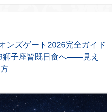
イオンズゲート2026完全ガイド
/13獅子座皆既日食へ——見え
り方