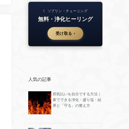
☾ ソブリン・チューニング
無料・浄化ヒーリング
受け取る ›
人気の記事
邪気払いを自分でする方法｜
家でできる浄化・盛り塩・結
界と「守る」の整え方