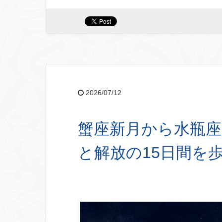
2026/07/12
蟹座新月から水瓶座
と解放の15日間を