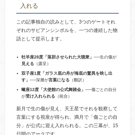
入れる
この記事独自の読みとして、3つのゲートそれ
ぞれのサビアンシンボルを、一つの連続した物
語として提示します。
牡羊座28度「落胆させられた大聴衆」
──生の傷が
見える
（露呈）
双子座1度「ガラス底の舟が海底の驚異を映し出
す」
──深層が
言葉になる
（翻訳）
蠍座12度「大使館の公式舞踏会」
──傷ごとの自分
が
受け入れられる
（統合）
新月で生の傷が見え、天王星でそれを観察して
言葉にする視座が得られ、満月で「傷ごとの自
分」が公式に迎え入れられる。この三幕が、15
日間のアークです。