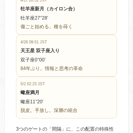
4/17 20:51 JST
牡羊座新月（カイロン合）
牡羊座27°28′
傷ごと始める。種を蒔く
4/26 09:51 JST
天王星 双子座入り
双子座0°00′
84年ぶり。情報と思考の革命
5/2 02:23 JST
蠍座満月
蠍座11°20′
脱皮。手放し。深層の統合
3つのゲートの「間隔」に、この配置の特殊性