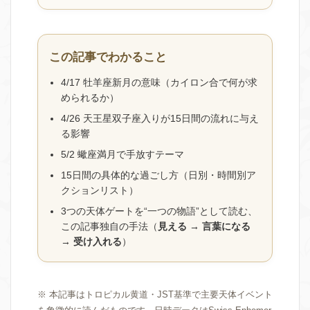
この記事でわかること
4/17 牡羊座新月の意味（カイロン合で何が求
められるか）
4/26 天王星双子座入りが15日間の流れに与え
る影響
5/2 蠍座満月で手放すテーマ
15日間の具体的な過ごし方（日別・時間別ア
クションリスト）
3つの天体ゲートを“一つの物語”として読む、
この記事独自の手法（
見える → 言葉になる
→ 受け入れる
）
※ 本記事はトロピカル黄道・JST基準で主要天体イベント