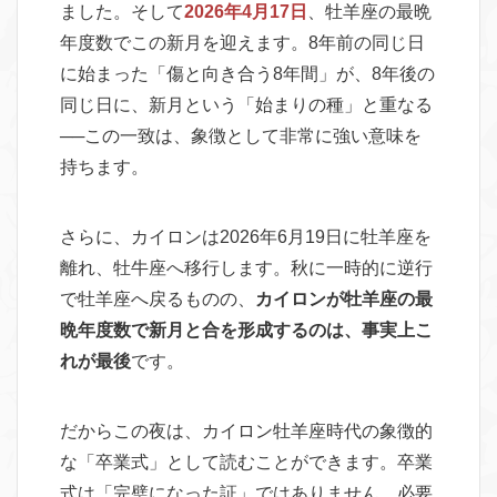
ました。そして
2026年4月17日
、牡羊座の最晩
年度数でこの新月を迎えます。8年前の同じ日
に始まった「傷と向き合う8年間」が、8年後の
同じ日に、新月という「始まりの種」と重なる
──この一致は、象徴として非常に強い意味を
持ちます。
さらに、カイロンは2026年6月19日に牡羊座を
離れ、牡牛座へ移行します。秋に一時的に逆行
で牡羊座へ戻るものの、
カイロンが牡羊座の最
晩年度数で新月と合を形成するのは、事実上こ
れが最後
です。
だからこの夜は、カイロン牡羊座時代の象徴的
な「卒業式」として読むことができます。卒業
式は「完璧になった証」ではありません。必要