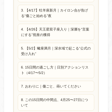
3. 【4/17】牡羊座新月｜カイロン合が告げ
る“傷ごと始める”夜
4. 【4/26】天王星双子座入り｜深層を“言葉
にする”視座の獲得
5. 【5/2】蠍座満月｜深水域で起こる“公式の
受け入れ”
6. 15日間の過ごし方｜日別アクションリス
ト（4/17〜5/2）
7. おわりに｜傷ごと、蒔いてください
8. この15日間の中間点、4月25〜27日につ
いて