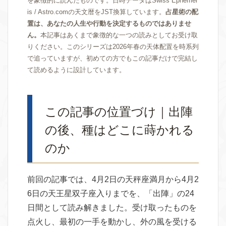
を象徴的に読んだものです。日時データはSwiss Ephemer
is / Astro.comの天文暦をJST換算しています。
占星術の配
置は、あなたの人生や行動を決定するものではありませ
ん。
本記事はあくまで象徴的な一つの読みとしてお受け取
りください。このシリーズは2026年春の天体配置を時系列
で追っていますが、初めての方でもこの記事だけで完結し
て読めるように設計しています。
この記事の位置づけ｜出陣
の後、種はどこに蒔かれる
のか
前回の記事では、4月2日の天秤座満月から4月2
6日の天王星双子座入りまでを、「出陣」の24
日間として読み解きました。受け取ったものを
点火し、最初の一手を動かし、外の風を受ける