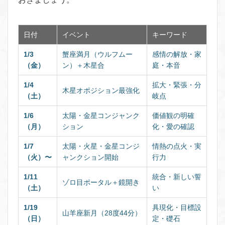
日付
イベント
キーワード
1/3
蟹座満月（ウルフムー
感情の解放・家
（金）
ン）＋木星合
庭・本音
1/4
拡大・緊張・分
木星オポジション最強化
（土）
岐点
1/6
太陽・金星コンジャンク
価値観の明確
（月）
ション
化・愛の確認
1/7
太陽・火星・金星コンジ
情熱の点火・実
（火）〜
ャンクション開始
行力
1/11
統合・新しい誓
ゾロ目ポータル＋鏡開き
（土）
い
1/19
具現化・目標設
山羊座新月（28度44分）
（日）
定・礎石