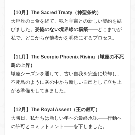
【10月】The Sacred Treaty（神聖条約）
天秤座の日食を経て、魂と宇宙との新しい契約を結
びました。
妥協のない境界線の構築
——どこまでが
私で、どこからが他者かを明確にするプロセス。
【11月】The Scorpio Phoenix Rising（蠍座の不死
鳥の上昇）
蠍座シーズンを通して、古い自我を完全に焼却し、
不死鳥のように灰の中から新しい自己として立ち上
がる準備をしてきました。
【12月】The Royal Assent（王の裁可）
大晦日、私たちは新しい年への最終承認——行動へ
の許可とコミットメント——を下しました。