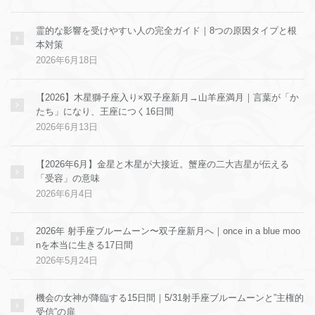
霊的な影響を受けやすい人の完全ガイド｜8つの原因タイプと根
本対策
2026年6月18日
【2026】木星獅子座入り×双子座新月→山羊座満月｜言葉が「か
たち」になり、王座につく16日間
2026年6月13日
【2026年6月】金星と木星が大接近。蟹座の二大吉星が伝える
「受容」の意味
2026年6月4日
2026年 射手座ブルームーン〜双子座新月へ｜once in a blue moo
nを本当に生きる17日間
2026年5月24日
機会の女神が降臨する15日間｜5/31射手座ブルームーンと”主権的
受信”の扉