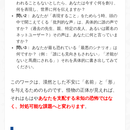
われることもないとしたら、あなたは今すぐ何を創り、
何を表現し、世界に何を伝えますか？
問い2
：
あなたが「表現すること」をためらう時、頭の
中で聞こえてくる「批判的な声」は、具体的に誰の声で
すか？（過去の先生、親、特定の友人、あるいは匿名の
ネットユーザー？）その声は、あなたに何と言っていま
すか？
問い3
：
あなたが最も恐れている「最悪のシナリオ」は
何ですか？（例：「誰にも見向きもされない」「才能が
ないと馬鹿にされる」）それを具体的に書き出してみて
ください。
このワークは、漠然とした不安に「名前」と「形」
を与えるためのものです。怪物の正体が見えれば、
それはもはや
あなたを支配する未知の恐怖ではな
く、対処可能な課題へと変わります
。