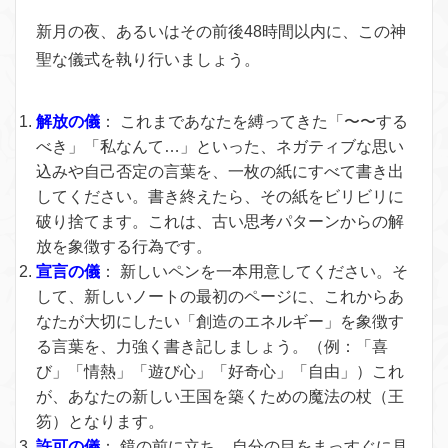
新月の夜、あるいはその前後48時間以内に、この神
聖な儀式を執り行いましょう。
解放の儀
：
これまであなたを縛ってきた「〜〜する
べき」「私なんて…」といった、ネガティブな思い
込みや自己否定の言葉を、一枚の紙にすべて書き出
してください。書き終えたら、その紙をビリビリに
破り捨てます。これは、古い思考パターンからの解
放を象徴する行為です。
宣言の儀
：
新しいペンを一本用意してください。そ
して、新しいノートの最初のページに、これからあ
なたが大切にしたい「創造のエネルギー」を象徴す
る言葉を、力強く書き記しましょう。（例：「喜
び」「情熱」「遊び心」「好奇心」「自由」）これ
が、あなたの新しい王国を築くための魔法の杖（王
笏）となります。
許可の儀
：
鏡の前に立ち、自分の目をまっすぐに見