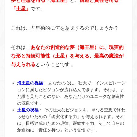
夢と理想を司る「海王星」
と、
構造と責任を司る
「土星」
です。
これは、占星術的に何を意味するのでしょうか？
それは、
あなたの創造的な夢（海王星）に、現実的
な形と持続可能性（土星）を与える、最高の魔法が
与えられる
ということです 。
海王星の祝福
： あなたの心に、壮大で、インスピレーシ
ョンに満ちたビジョンが流れ込んできます。それは、ま
だ誰も見たことのない、あなただけのユニークな創造性
の源泉です 。
土星の祝福
： その壮大なビジョンを、単なる空想で終わ
らせないための「現実化する力」が与えられます。それ
は、目標達成のための規律、継続する力、そして自らの
創造物に「責任を持つ」という覚悟です 。