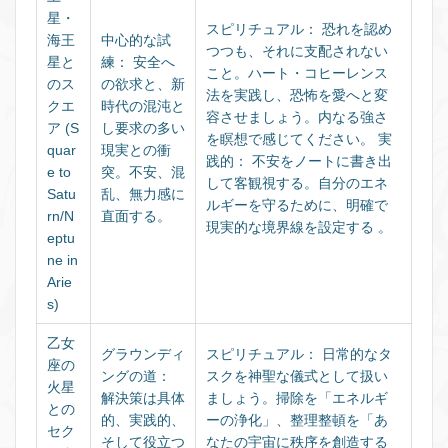
星・
スピリチュアル：
恐れを認め
海王
中心的な試
つつも、それに支配されない
星と
練：
安全へ
こと。ハート・コヒーレンス
のス
の欲求と、新
法を実践し、恐怖を愛へと変
クエ
時代の混沌と
容させましょう。内なる強さ
ア (S
し要求の多い
を瞑想で感じてください。
実
quar
現実との衝
践的：
不安をノートに書き出
e to
突。不安、混
して客観視する。自分のエネ
Satu
乱、無力感に
ルギーを守るために、明確で
rn/N
直面する。
現実的な境界線を設定する 。
eptu
ne in
Arie
s)
乙女
グラウンディ
スピリチュアル：
日常的なタ
座の
ングの道：
スクを神聖な儀式として扱い
火星
解決策は具体
ましょう。掃除を「エネルギ
との
的、実践的、
ーの浄化」、整理整頓を「あ
セク
そして役立つ
なたの宇宙に秩序を創造する