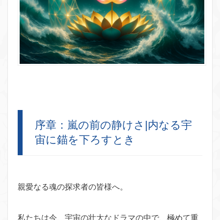
序章：嵐の前の静けさ|内なる宇
宙に錨を下ろすとき
親愛なる魂の探求者の皆様へ。
私たちは今、宇宙の壮大なドラマの中で、極めて重