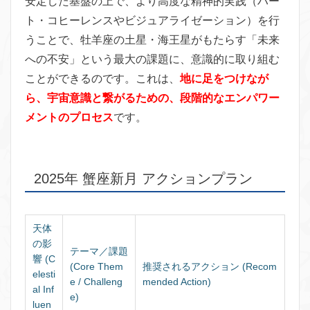
安定した基盤の上で、より高度な精神的実践（ハー
ト・コヒーレンスやビジュアライゼーション）を行
うことで、牡羊座の土星・海王星がもたらす「未来
への不安」という最大の課題に、意識的に取り組む
ことができるのです。これは、
地に足をつけなが
ら、宇宙意識と繋がるための、段階的なエンパワー
メントのプロセス
です。
2025年 蟹座新月 アクションプラン
天体
の影
テーマ／課題
響 (C
(Core Them
推奨されるアクション (Recom
elesti
e / Challeng
mended Action)
al Inf
e)
luen