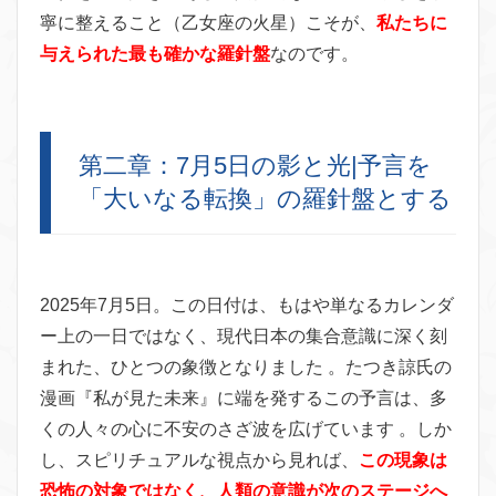
寧に整えること（乙女座の火星）こそが、
私たちに
与えられた最も確かな羅針盤
なのです。
第二章：7月5日の影と光|予言を
「大いなる転換」の羅針盤とする
2025年7月5日。この日付は、もはや単なるカレンダ
ー上の一日ではなく、現代日本の集合意識に深く刻
まれた、ひとつの象徴となりました 。たつき諒氏の
漫画『私が見た未来』に端を発するこの予言は、多
くの人々の心に不安のさざ波を広げています 。しか
し、スピリチュアルな視点から見れば、
この現象は
恐怖の対象ではなく、人類の意識が次のステージへ