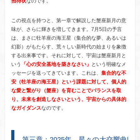
招待状
なのです。
この視点を持つと、第一章で解説した蟹座新月の意
味が、さらに輝きを増してきます。7月5日の予言
は、まさに牡羊座の海王星（集合的な夢、あるいは
幻影）がもたらす、荒々しい新時代の始まりを象徴
する出来事です。それに対して、宇宙は蟹座新月と
いう
「心の安全基地を築きなさい」
という明確なメ
ッセージを送ってきています。これは、
集合的な不
安（牡羊座の海王星）という課題に対して、個人的
な愛と繋がり（蟹座）を育むことでバランスを取
り、未来を創造しなさいという、宇宙からの具体的
なガイダンス
なのです。
第三章：2025年、星々の大交響曲|