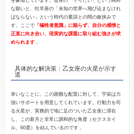
を象徴しています。蟹座の「守りたい」という純粋
な願いと、牡羊座の「未知の世界へ飛び込まなけれ
ばならない」という時代の要請との間の板挟みで
す。ここで
「犠牲者意識」に陥らず、自分の感情と
正直に向き合い、現実的な課題に取り組む強さが求
められます
。
具体的な解決策：乙女座の火星が示す
道
幸いなことに、この困難な配置に対して、宇宙は力
強いサポートを用意してくれています。行動力を司
る火星が、実務的で地に足のついた乙女座に滞在
し、この新月と非常に調和的な角度（セクスタイ
ル、60度）を結んでいるのです 。