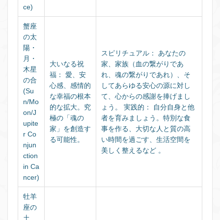
ce)
蟹座
の太
陽・
スピリチュアル：
あなたの
月・
大いなる祝
家、家族（血の繋がりであ
木星
福：
愛、安
れ、魂の繋がりであれ）、そ
の合
心感、感情的
してあらゆる安心の源に対し
(Su
な幸福の根本
て、心からの感謝を捧げまし
n/Mo
的な拡大。究
ょう。
実践的：
自分自身と他
on/J
極の「魂の
者を育みましょう。特別な食
upite
家」を創造す
事を作る、大切な人と質の高
r Co
る可能性。
い時間を過ごす、生活空間を
njun
美しく整えるなど 。
ction
in Ca
ncer)
牡羊
座の
土