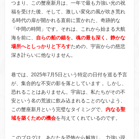
つまり、この蟹座新月は、一年で最も力強い光の祝
福を受けた後、そして、激しい変化の風が吹き荒れ
る時代の扉が開かれる直前に置かれた、奇跡的な
「中間の時間」です。それは、これから始まる大航
海を前に、
自らの船の錨を、魂の最も深く、静かな
場所へとしっかりと下ろす
ための、宇宙からの慈悲
深き計らいに他なりません。
巷では、2025年7月5日という特定の日付を巡る予言
が、集合的な不安の影を落としています 。しかし、
恐れることはありません。宇宙は、私たちがその不
安という名の荒波に飲み込まれることのないよう、
この蟹座新月という完璧なタイミングで、
内なる聖
域を築くための機会
を与えてくれているのです。
このブログは、あなたを恐怖から解放し、力強い現