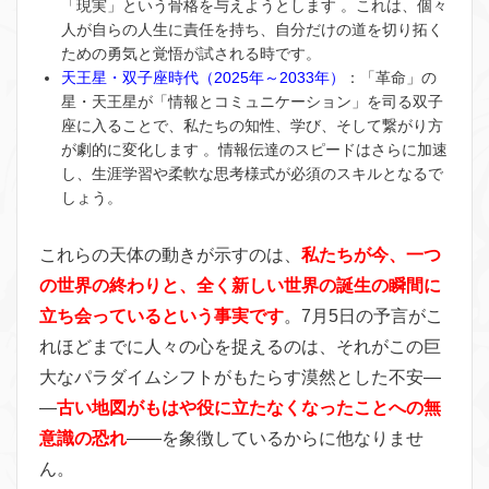
「現実」という骨格を与えようとします 。これは、個々
人が自らの人生に責任を持ち、自分だけの道を切り拓く
ための勇気と覚悟が試される時です。
天王星・双子座時代（2025年～2033年）
：「革命」の
星・天王星が「情報とコミュニケーション」を司る双子
座に入ることで、私たちの知性、学び、そして繋がり方
が劇的に変化します 。情報伝達のスピードはさらに加速
し、生涯学習や柔軟な思考様式が必須のスキルとなるで
しょう。
これらの天体の動きが示すのは、
私たちが今、一つ
の世界の終わりと、全く新しい世界の誕生の瞬間に
立ち会っているという事実です
。7月5日の予言がこ
れほどまでに人々の心を捉えるのは、それがこの巨
大なパラダイムシフトがもたらす漠然とした不安―
―
古い地図がもはや役に立たなくなったことへの無
意識の恐れ
――を象徴しているからに他なりませ
ん。