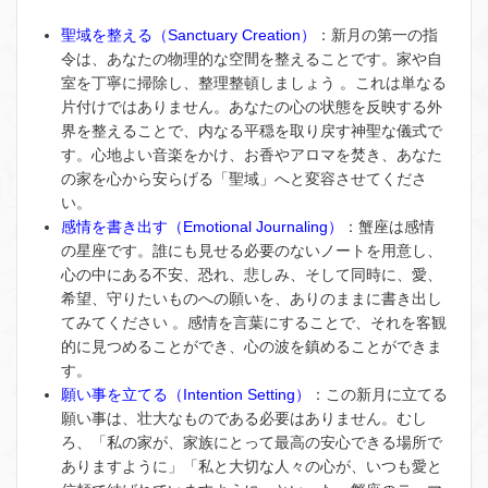
聖域を整える（Sanctuary Creation）
：新月の第一の指
令は、あなたの物理的な空間を整えることです。家や自
室を丁寧に掃除し、整理整頓しましょう 。これは単なる
片付けではありません。あなたの心の状態を反映する外
界を整えることで、内なる平穏を取り戻す神聖な儀式で
す。心地よい音楽をかけ、お香やアロマを焚き、あなた
の家を心から安らげる「聖域」へと変容させてくださ
い。
感情を書き出す（Emotional Journaling）
：蟹座は感情
の星座です。誰にも見せる必要のないノートを用意し、
心の中にある不安、恐れ、悲しみ、そして同時に、愛、
希望、守りたいものへの願いを、ありのままに書き出し
てみてください 。感情を言葉にすることで、それを客観
的に見つめることができ、心の波を鎮めることができま
す。
願い事を立てる（Intention Setting）
：この新月に立てる
願い事は、壮大なものである必要はありません。むし
ろ、「私の家が、家族にとって最高の安心できる場所で
ありますように」「私と大切な人々の心が、いつも愛と