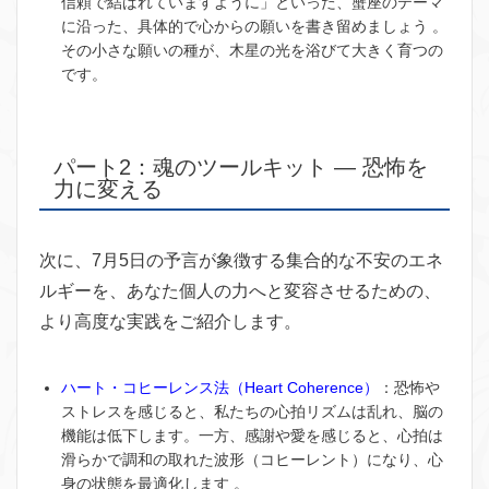
信頼で結ばれていますように」といった、蟹座のテーマ
に沿った、具体的で心からの願いを書き留めましょう 。
その小さな願いの種が、木星の光を浴びて大きく育つの
です。
パート2：魂のツールキット ― 恐怖を
力に変える
次に、7月5日の予言が象徴する集合的な不安のエネ
ルギーを、あなた個人の力へと変容させるための、
より高度な実践をご紹介します。
ハート・コヒーレンス法（Heart Coherence）
：恐怖や
ストレスを感じると、私たちの心拍リズムは乱れ、脳の
機能は低下します。一方、感謝や愛を感じると、心拍は
滑らかで調和の取れた波形（コヒーレント）になり、心
身の状態を最適化します 。