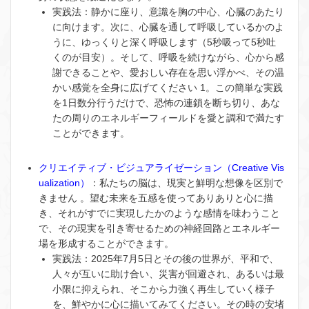
実践法
：静かに座り、意識を胸の中心、心臓のあたり
に向けます。次に、心臓を通して呼吸しているかのよ
うに、ゆっくりと深く呼吸します（5秒吸って5秒吐
くのが目安）。そして、呼吸を続けながら、心から感
謝できることや、愛おしい存在を思い浮かべ、その温
かい感覚を全身に広げてください
1
。この簡単な実践
を1日数分行うだけで、恐怖の連鎖を断ち切り、あな
たの周りのエネルギーフィールドを愛と調和で満たす
ことができます。
クリエイティブ・ビジュアライゼーション（Creative Vis
ualization）
：私たちの脳は、現実と鮮明な想像を区別で
きません 。望む未来を五感を使ってありありと心に描
き、それがすでに実現したかのような感情を味わうこと
で、その現実を引き寄せるための神経回路とエネルギー
場を形成することができます。
実践法
：2025年7月5日とその後の世界が、平和で、
人々が互いに助け合い、災害が回避され、あるいは最
小限に抑えられ、そこから力強く再生していく様子
を、鮮やかに心に描いてみてください。その時の安堵