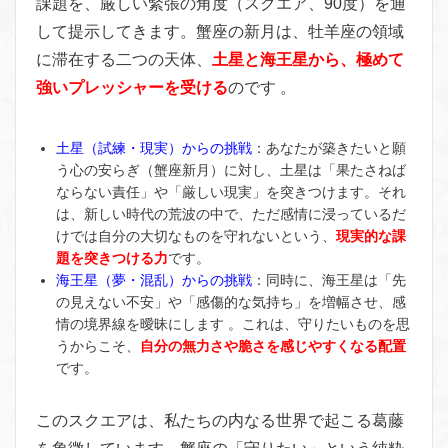
課題を、厳しい緊張の角度（スクエア、90度）を通
して提示してきます。蟹座の新月は、牡羊座の領域
に滞在する二つの天体、
土星と海王星から、極めて
強いプレッシャーを受ける
のです 。
土星（試練・現実）からの挑戦
：あなたが築きたいと願
う心の安らぎ（蟹座新月）に対し、土星は「果たさねば
ならない責任」や「厳しい現実」を突きつけます。それ
は、新しい時代の荒波の中で、ただ感情に浸っているだ
けでは自分の大切なものを守れないという、
現実的な課
題を突きつける力
です。
海王星（夢・混乱）からの挑戦
：同時に、海王星は「先
の見えない不安」や「感傷的な気持ち」を増幅させ、感
情の境界線を曖昧にします 。これは、守りたいものを思
うからこそ、
自分の無力さや脆さを感じやすくなる配置
です。
このスクエアは、私たちの内なる世界で起こる葛藤