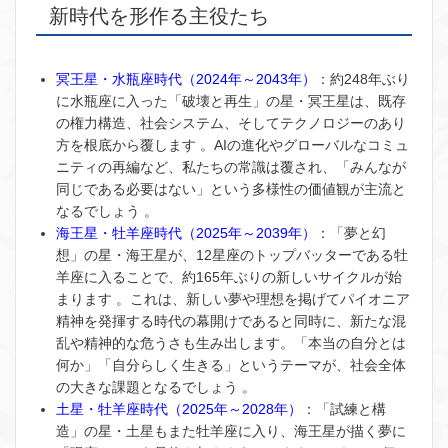
新時代を形作る主役たち
冥王星・水瓶座時代（2024年～2043年）
：約248年ぶり
に水瓶座に入った「破壊と再生」の星・冥王星は、既存
の権力構造、社会システム、そしてテクノロジーのあり
方を根底から覆します 。AIの進化やグローバルなコミュ
ニティの再編など、私たちの常識は覆され、「みんなが
同じである必要はない」という多様性の価値観が主流と
なるでしょう 。
海王星・牡羊座時代（2025年～2039年）
：「夢と幻
想」の星・海王星が、12星座のトップバッターである牡
羊座に入ることで、約165年ぶりの新しいサイクルが始
まります 。これは、新しい夢や理想を掲げてパイオニア
精神を発揮する時代の幕開けであると同時に、新たな混
乱や精神的な危うさも生み出します。「本当の自分とは
何か」「自分らしく生きる」というテーマが、社会全体
の大きな課題となるでしょう 。
土星・牡羊座時代（2025年～2028年）
：「試練と構
造」の星・土星もまた牡羊座に入り、海王星が描く夢に