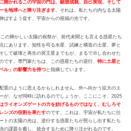
に開かれるこの宇宙の門は、願望成就、自己実現、そして
ーを地球へと降り注ぎます
。それは、私たちの内なる太陽
伸ばすよう促す、宇宙からの祝福の光です。
は、この輝かしい太陽の祝祭が、前代未聞とも言える惑星たち
点にあります。知性を司る水星、試練と構造の土星、夢と
そして破壊と再生の冥王星までもが、まるで示し合わせた
のです。専門家たちは、この惑星たちの逆行、
特に土星と
ベル」の影響力を持つ
と指摘しています。
配置のように思えるかもしれません。外へ向かう拡大のエ
ーが、なぜ同時に訪れるのでしょうか。ここにこそ、2025
はライオンズゲートの力を妨げるものではなく、むしろそ
レンズの役割を果たす
のです。これは、宇宙が私たちに仕
ートの太陽の光は、逆行する惑星たちが照らし出す私たち
決の課題を癒し、統合するために降り注がれるのです。