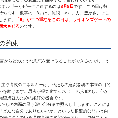
エネルギーがピークに達するのは
8月8日
です。この日は数
持ちます。数字の「8」は、無限（∞）、力、豊かさ、そし
します。
「8」が二つ重なるこの日は、ライオンズゲートの
増大させる
のです。
トの約束
宇宙からどのような恩恵を受け取ることができるのでしょう
り注ぐ高次のエネルギーは、私たちの意識を魂の本来の目的
のを助けます。思考が現実化するスピードが加速し、心か
願望成就のための絶好の機会です。
私たちの内面の最も深い部分まで照らし出します。これによ
「どんな自分でありたいのか」といった根源的な問いと向
の底に沈んでいる潜在意識の願望が表面化し、自分にとっ