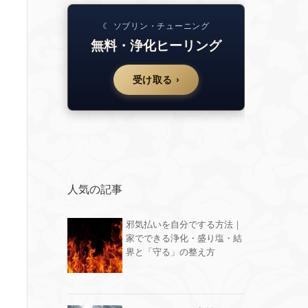
☾ ソブリン・チューニング
無料・浄化ヒーリング
受け取る ›
人気の記事
邪気払いを自分でする方法｜
家でできる浄化・盛り塩・結
界と「守る」の整え方