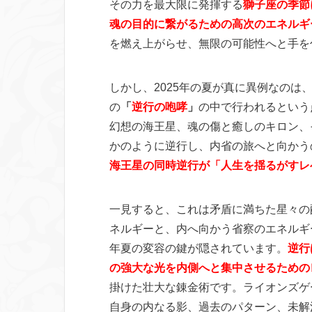
その力を最大限に発揮する
獅子座の季節
魂の目的に繋がるための高次のエネルギ
を燃え上がらせ、無限の可能性へと手を
しかし、2025年の夏が真に異例なの
の
「
逆行の咆哮
」
の中で行われるという
幻想の海王星、魂の傷と癒しのキロン、
かのように逆行し、内省の旅へと向かう
海王星の同時逆行が「人生を揺るがすレ
一見すると、これは矛盾に満ちた星々の
ネルギーと、内へ向かう省察のエネルギ
年夏の変容の鍵が隠されています。
逆行
の強大な光を内側へと集中させるための
掛けた壮大な錬金術です。ライオンズゲ
自身の内なる影、過去のパターン、未解