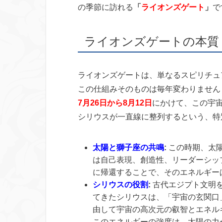
の季節に訪れる
「
ライオンズゲート
」
で
ライオンズゲートの本質
ライオンズゲートは、単なるスピリチュ
この仕組みそのものは毎年変わりません
7月26日から8月12日
にかけて、この宇
シリウスが一直線に整列するという、特
太陽と獅子座の共鳴
:
この時期、太
は自己表現、創造性、リーダーシッ
に帰還することで、そのエネルギー
シリウスの役割
:
古代エジプト文明
てきたシリウスは、「宇宙の玄関口
由して宇宙の高次元の叡智とエネル
このエネルギーの強度は、太陽の力