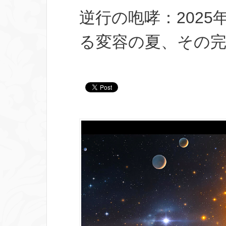
逆行の咆哮：202
る変容の夏、その