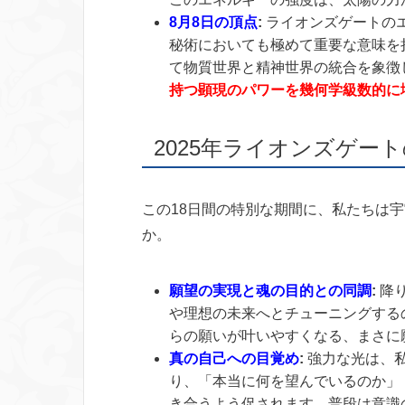
8月8日の頂点
:
ライオンズゲートの
秘術においても極めて重要な意味を
て物質世界と精神世界の統合を象徴
持つ顕現のパワーを幾何学級数的に
2025年ライオンズゲー
この18日間の特別な期間に、私たちは
か。
願望の実現と魂の目的との同調
:
降
や理想の未来へとチューニングする
らの願いが叶いやすくなる、まさに
真の自己への目覚め
:
強力な光は、
り、「本当に何を望んでいるのか」
き合うよう促されます。普段は意識