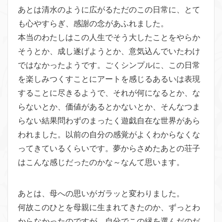
あとは清水のように広がるただ
のこの日常に、とて
も心やすらぎ、感謝の念があふれました。
本当のわたしはこの人生でそう大したことをやらか
そうとか、成し
遂げようとか、意気込んでいたわけ
ではなかったようです。ごくシ
ンプルに、この日常
を楽しみつくすことにアートを感じるあるいは
表現
することに尽きるようで、それが何になるとか、
な
らないとか、価値があるとかないとか、そんなつま
らない結果問
わずのまったく遊戯自在な世界があら
われました。以前の自分の感
覚がよくわからなくな
ってきているくらいです。夢からさめたあと
の荘子
はこんな感じだったのかな～なんて思います。
あとは、母への思いがガラッと変わりました。
何故このひとを母親に生まれてきたのか、ずっとわ
からなかったの
ですが、自分でこの縁を選んだのだ