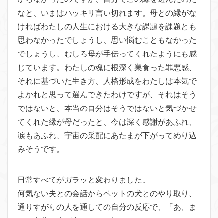
なと、いまはハッキリ言い切れ
ます。母との縁がな
ければわたしの人生における大きな課題を課題
とも
思わなかったでしょうし、
思い悩むこともなかった
でしょうし、むしろ母が手伝ってくれたよ
うにも感
じています。わたしの魂に根深く巣食った罪悪感、
それに基づいた生き方、人格形成をわたしは本気で
よかれと思って
選んできたわけですが、それはそう
ではないと、本当の自分はそう
ではないと気づかせ
てくれた縁が母だったと、今は深く感謝があふ
れ、
涙もあふれ、宇宙の采配にあたまが下がってめり込
みそうです
。
日常すべてがガラッと変わりました。
何気ない夫との会話からペットの犬とのやり取り、
通りすがりの人
を通しての自分の反応で、「あ、ま