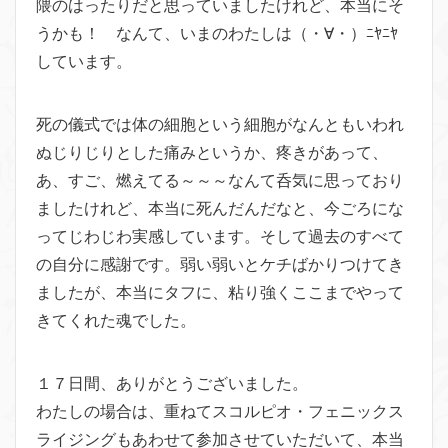
隈のはったりだ
と思っていましたけれど、本当にそ
うかも！ なんて、いまのわたしは（・∀・）ﾆﾔﾆﾔ
しています。
死の儀式では体の細胞という細胞がなんともいわれ
ぬじりじりとし
た痛みというか、疼きがあって、
あ、すご、燃えてる～～～なんて
呑気に思っており
ましたけれど、本当に死んだんだなと、今ごろに
な
ってじわじわ実感しています。そして過去のすべて
の自分に感謝
です。弱い弱いとケチばかりつけてき
ましたが、本当にタフに、粘
り強くここまでやって
きてくれた魂でした。
１７日間、ありがとうございました。
わたしの場合は、重ねてスコルピオ・フェニックス
ライジングもあ
わせて参加させていただいて、本当