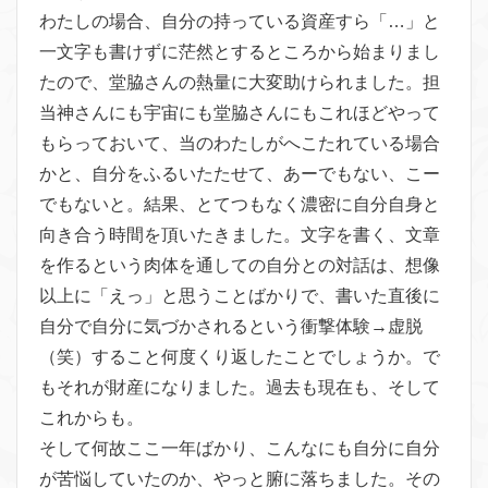
わたしの場合、自分の持っている資産すら「…」と
一文字も書けず
に茫然とするところから始まりまし
たので、堂脇さんの熱量に大変
助けられました。担
当神さんにも宇宙にも堂脇さんにもこれほどや
って
もらっておいて、当のわたしがへこたれている場合
かと、自分
をふるいたたせて、あーでもない、こー
でもないと。結果、とてつ
もなく濃密に自分自身と
向き合う時間を頂いたきました。文字を書
く、文章
を作るという肉体を通しての自分との対話は、想像
以上に
「えっ」と思うことばかりで、書いた直後に
自分で自分に気づかさ
れるという衝撃体験→虚脱
（笑）
すること何度くり返したことでしょうか。で
もそれが財産になりま
した。過去も現在も、そして
これからも。
そして何故ここ一年ばかり、こんなにも自分に自分
が苦悩していた
のか、やっと腑に落ちました。その