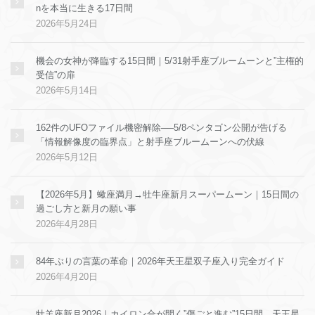
nを本当に生きる17日間
2026年5月24日
機会の女神が降臨する15日間｜5/31射手座ブルームーンと”主権的
受信”の扉
2026年5月14日
162件のUFOファイル機密解除──5/8ペンタゴン公開が告げる
「情報解像度の臨界点」と射手座ブルームーンへの伏線
2026年5月12日
【2026年5月】蠍座満月→牡牛座新月スーパームーン｜15日間の
過ごし方と新月の願い事
2026年4月28日
84年ぶりの言葉の革命｜2026年天王星双子座入り完全ガイド
2026年4月20日
牡羊座新月2026｜カイロン合が開く”傷ごと進む”15日間。天王星