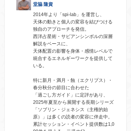
堂脇 隆資
2014年より「spi-lab」を運営し、
天体の動きと個人の変容を結びつける
独自のアプローチを発信。
西洋占星術・サビアンシンボルの深層
解説をベースに、
天体配置の影響を身体・感情レベルで
統合するエネルギーワークを提供して
いる。
特に新月・満月・蝕（エクリプス）・
春分秋分の節目に合わせた
「過ごし方ガイド」に定評があり、
2025年夏至から展開する長期シリーズ
「ソブリン・ジェネシス（主権的始
原）」は多くの読者の変容に伴走中。
累計セッション・イベント提供数は1,0