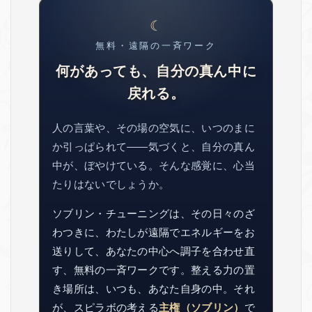
無料・遠隔の一斉ワーク
何があっても、自分の真ん中に
戻れる。
人の言葉や、その場の空気に、いつのまに
か引っぱられて——気づくと、自分の真ん
中が、ぼやけている。そんな感覚に、心当
たりはないでしょうか。
ソブリン・チューニングは、その日々のざ
わつきに、わたしが遠隔でエネルギーをお
送りして、あなたの中心へ調子を合わせ直
す、無料の一斉ワークです。整える力の置
き場所は、いつも、あなた自身の中。それ
が、スピラボの考える
主権（ソブリン）
で