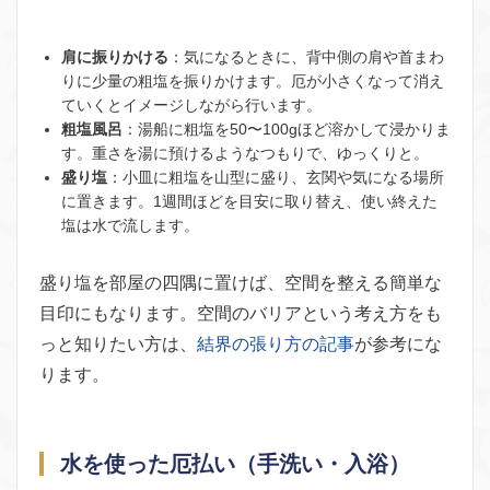
肩に振りかける
：気になるときに、背中側の肩や首まわ
りに少量の粗塩を振りかけます。厄が小さくなって消え
ていくとイメージしながら行います。
粗塩風呂
：湯船に粗塩を50〜100gほど溶かして浸かりま
す。重さを湯に預けるようなつもりで、ゆっくりと。
盛り塩
：小皿に粗塩を山型に盛り、玄関や気になる場所
に置きます。1週間ほどを目安に取り替え、使い終えた
塩は水で流します。
盛り塩を部屋の四隅に置けば、空間を整える簡単な
目印にもなります。空間のバリアという考え方をも
っと知りたい方は、
結界の張り方の記事
が参考にな
ります。
水を使った厄払い（手洗い・入浴）