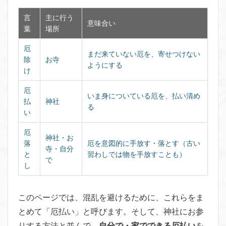
言
主に行う
意味合い
葉
場所
厄
まだ来ていない厄を、寄せつけない
除
お寺
ようにする
け
厄
いま身についている厄を、払い清め
払
神社
る
い
厄
神社・お
落
厄を意図的に手放す・落とす（古い
寺・自分
と
習わしでは物を手放すことも）
で
し
このページでは、混乱を避けるために、これらをま
とめて「厄払い」と呼びます。そして、神社にお参
りする方法と並んで、
自分で・家でできる厄払い
を