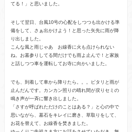
てる！」と思いました。
そして翌日、台風10号の心配をしつつも出かける準
備をして、さぁ出かけよう！と思った矢先に雨が降
り出しました。
こんな風と雨じゃあ お線香に火も点けられない
ね。お墓参りしてる間だけでも雨よ止んで！と家族
と話しつつ車を運転してお寺に向かいました。
でも、到着して車から降りたら。。。ピタリと雨が
止んだんです。カンカン照りの晴れ間が戻りセミの
鳴き声が一斉に響き出しました。
「さすが呼ばれただけのことはある？」と心の中で
思いながら、墓石をキレイに磨き、草取りをして、
お花を替えて、お線香を焚きました。
ゆっくりご先祖さま方にお話をさせていただき、無