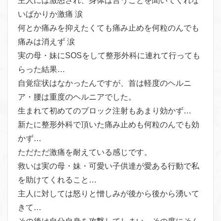
主人には激怒され、身体は言うことを聞いてくれな
いばかりか激痛 涙
何とか痛みを抑えたくても痛み止めを何粒のんでも
痛みは消えず 涙
実の母・妹にSOSをして整形外科に連れて行っても
らった結果…
自覚症状はなかったんですが、首は軽度のヘルニ
ア・腰は重度のヘルニアでした。
生まれて初めてのブロック注射もあまり効かず…
新たに整形外科で頂いた痛み止めも何粒のんでも効
かず…
ただただ激痛を耐えている感じです。
救いは実の母・妹・可愛い子供達が愛ある行動で私
を助けてくれること…
主人に対しては怒りと憎しみが後から後から湧いて
きて…