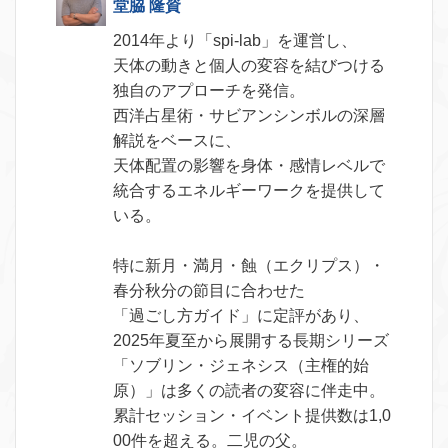
堂脇 隆資
2014年より「spi-lab」を運営し、
天体の動きと個人の変容を結びつける
独自のアプローチを発信。
西洋占星術・サビアンシンボルの深層
解説をベースに、
天体配置の影響を身体・感情レベルで
統合するエネルギーワークを提供して
いる。
特に新月・満月・蝕（エクリプス）・
春分秋分の節目に合わせた
「過ごし方ガイド」に定評があり、
2025年夏至から展開する長期シリーズ
「ソブリン・ジェネシス（主権的始
原）」は多くの読者の変容に伴走中。
累計セッション・イベント提供数は1,0
00件を超える。二児の父。