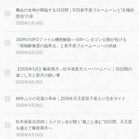
機会の女神が降臨する15日間｜5/31射手座ブルームーンと”主権的
受信”の扉
2026年5月14日
162件のUFOファイル機密解除──5/8ペンタゴン公開が告げる
「情報解像度の臨界点」と射手座ブルームーンへの伏線
2026年5月12日
【2026年5月】蠍座満月→牡牛座新月スーパームーン｜15日間の
過ごし方と新月の願い事
2026年4月28日
84年ぶりの言葉の革命｜2026年天王星双子座入り完全ガイド
2026年4月20日
牡羊座新月2026｜カイロン合が開く”傷ごと進む”15日間。天王星
を越えて蠍座満月へ
2026年4月16日