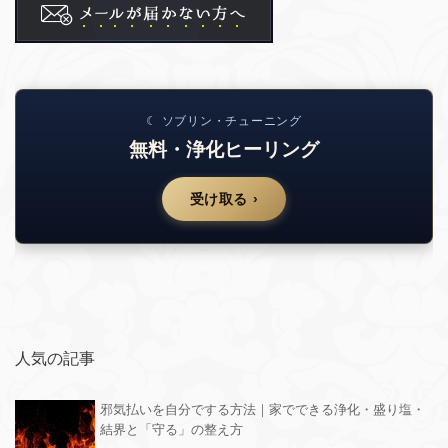
☾ ソブリン・チューニング
無料・浄化ヒーリング
受け取る ›
人気の記事
邪気払いを自分でする方法｜家でできる浄化・盛り塩・
結界と「守る」の整え方