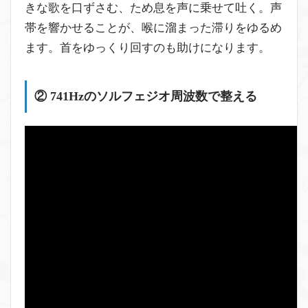
きな歌を口ずさむ、ため息を声に乗せて吐く。声
帯を響かせることが、喉に溜まった滞りをゆるめ
ます。首をゆっくり回すのも助けになります。
② 741Hzのソルフェジオ周波数で整える