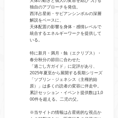
天体の動きと個人の変容を結びつける
独自のアプローチを発信。
西洋占星術・サビアンシンボルの深層
解説をベースに、
天体配置の影響を身体・感情レベルで
統合するエネルギーワークを提供して
いる。
特に新月・満月・蝕（エクリプス）・
春分秋分の節目に合わせた
「過ごし方ガイド」に定評があり、
2025年夏至から展開する長期シリーズ
「ソブリン・ジェネシス（主権的始
原）」は多くの読者の変容に伴走中。
累計セッション・イベント提供数は1,0
00件を超える。二児の父。
※当サイトの情報は占星術的な視点か