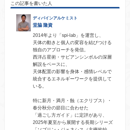
この記事を書いた人
堂脇 隆資
2014年より「spi-lab」を運営し、
天体の動きと個人の変容を結びつける
独自のアプローチを発信。
西洋占星術・サビアンシンボルの深層
解説をベースに、
天体配置の影響を身体・感情レベルで
統合するエネルギーワークを提供して
いる。
特に新月・満月・蝕（エクリプス）・
春分秋分の節目に合わせた
「過ごし方ガイド」に定評があり、
2025年夏至から展開する長期シリーズ
「ソブリン・ジェネシス（主権的始