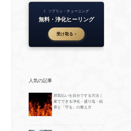
☾ ソブリン・チューニング
無料・浄化ヒーリング
受け取る ›
人気の記事
邪気払いを自分でする方法｜
家でできる浄化・盛り塩・結
界と「守る」の整え方